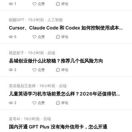
1
点赞
评论
朝颜GPT
·
15小时前
·
人工智能
Cursor、Claude Code 和 Codex 如何控制使用成本？从任务拆分到模型选择
5
点赞
评论
我是影子
·
15小时前
·
后端
县城创业做什么比较稳？推荐几个低风险方向
2
点赞
评论
英语规划王老师
·
16小时前
·
后端
儿童英语学习机市场前景怎么样？2026年还值得切入吗
2
点赞
评论
嘉哥AI
·
16小时前
·
后端
国内开通 GPT Plus 没有海外信用卡，怎么开通