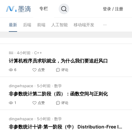
墨滴
专栏
登录 / 注册
最新
后端
前端
人工智能
移动端开发
···
lliii
·
4小时前
·
C++
计算机程序员求职就业，为什么我们要追赶风口
6
点赞
评论
dingwhspace
·
5小时前
·
数学
非参数统计第二阶段（四）：函数空间与正则化
1
点赞
评论
dingwhspace
·
5小时前
·
数学
非参数统计十讲·第一阶段（中） Distribution-Free Inference: Ranks, Permutations