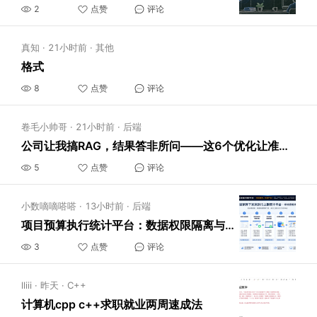
2
点赞
评论
真知
·
21小时前
·
其他
格式
8
点赞
评论
卷毛小帅哥
·
21小时前
·
后端
公司让我搞RAG，结果答非所问——这6个优化让准确率从60%飙到95%
5
点赞
评论
小数嘀嘀嗒嗒
·
13小时前
·
后端
项目预算执行统计平台：数据权限隔离与报表穿透配置实操指南
3
点赞
评论
lliii
·
昨天
·
C++
计算机cpp c++求职就业两周速成法