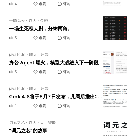
4
点赞
评论
一顾风云
·
昨天
·
金融
一场生死恋人剧，分饰两角。
5
点赞
评论
javaTodo
·
昨天
·
后端
办公 Agent 爆火，模型大战进入下一阶段
5
点赞
评论
javaTodo
·
昨天
·
后端
Grok 4.6将于8月7日发布，几周后推出2.1万亿参数Grok 4.7
1
点赞
评论
词元之芯
·
昨天
·
人工智能
“词元之芯”的故事