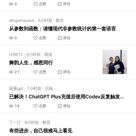
0
点赞
评论
dingwhspace
·
5小时前
·
数学
从参数到函数：读懂现代非参数统计的第一套语言
0
点赞
评论
LHM12
·
6小时前
·
阅读
舞韵人生，感恩同行
21
点赞
评论
速通gpt
·
7小时前
·
后端
已解决！ChatGPT Plus充值后使用Codex反复触发手机验证问题（2026最新根治方案）
14
点赞
评论
丁一汀
·
8小时前
·
教育
有些进步，自己很难马上看见