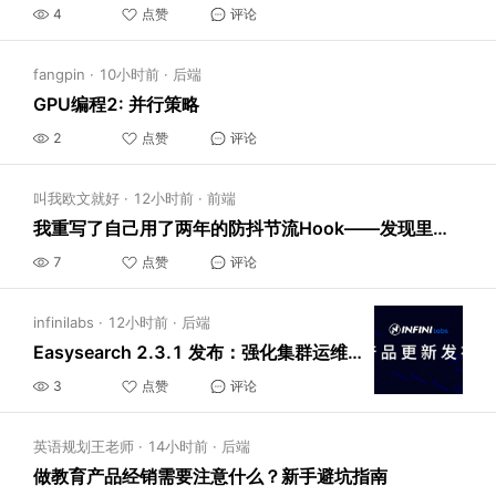
4
点赞
评论
fangpin
·
10小时前
·
后端
GPU编程2: 并行策略
2
点赞
评论
叫我欧文就好
·
12小时前
·
前端
我重写了自己用了两年的防抖节流Hook——发现里面藏着3个隐藏bug
7
点赞
评论
infinilabs
·
12小时前
·
后端
Easysearch 2.3.1 发布：强化集群运维能力，优化写入性能与稳定性体验
3
点赞
评论
英语规划王老师
·
14小时前
·
后端
做教育产品经销需要注意什么？新手避坑指南