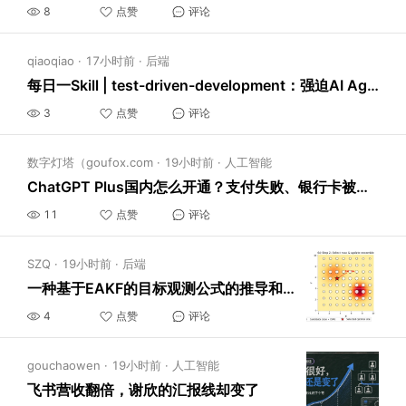
8
点赞
评论
qiaoqiao
·
17小时前
·
后端
每日一Skill | test-driven-development：强迫AI Agent先写测试再写代码
3
点赞
评论
数字灯塔（goufox.com
·
19小时前
·
人工智能
ChatGPT Plus国内怎么开通？支付失败、银行卡被拒和会员选择说明
11
点赞
评论
SZQ
·
19小时前
·
后端
一种基于EAKF的目标观测公式的推导和在洛伦茨系统中的应用
4
点赞
评论
gouchaowen
·
19小时前
·
人工智能
飞书营收翻倍，谢欣的汇报线却变了