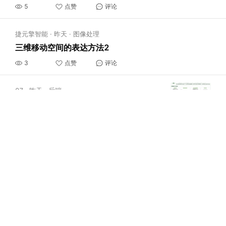
5
点赞
评论
捷元擎智能
·
昨天
·
图像处理
三维移动空间的表达方法2
3
点赞
评论
07
·
昨天
·
后端
近视眼与非近视眼调节灵活性的比较研究
6
点赞
评论
叫我欧文就好
·
昨天
·
前端
别再这样写条件渲染了——你的React组件里藏着这5种定时炸弹
5
点赞
评论
艾迷ime
·
昨天
·
工具介绍
2026年云手机性价比排行榜：ARM真机方案的成本效率实测