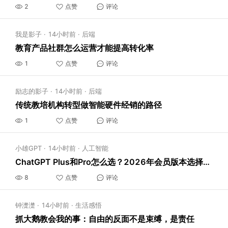
2
点赞
评论
我是影子
·
14小时前
·
后端
教育产品社群怎么运营才能提高转化率
1
点赞
评论
励志的影子
·
14小时前
·
后端
传统教培机构转型做智能硬件经销的路径
1
点赞
评论
小雄GPT
·
14小时前
·
人工智能
ChatGPT Plus和Pro怎么选？2026年会员版本选择指南
8
点赞
评论
钟濋濋
·
14小时前
·
生活感悟
抓大鹅教会我的事：自由的反面不是束缚，是责任